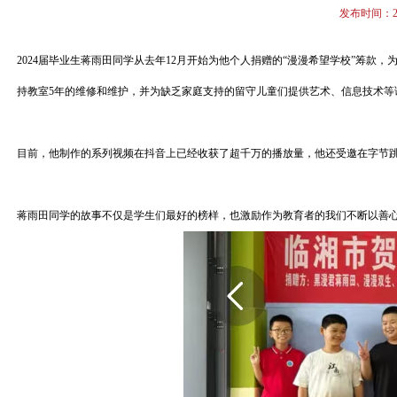
发布时间：20
2024届毕业生蒋雨田同学从去年12月开始为他个人捐赠的“漫漫希望学校”筹
持教室5年的维修和维护，并为缺乏家庭支持的留守儿童们提供艺术、信息技术等
目前，他制作的系列视频在抖音上已经收获了超千万的播放量，他还受邀在字节
蒋雨田同学的故事不仅是学生们最好的榜样，也激励作为教育者的我们不断以善